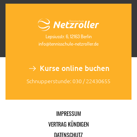
Lepsiusstr. 6, 12163 Berlin
info@tennisschule-netzroller.de
Kurse online buchen
Schnupperstunde: 030 / 22430655
IMPRESSUM
Navigation
überspringen
VERTRAG KÜNDIGEN
DATENSCHUTZ