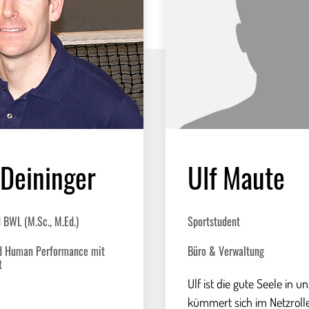
 Deininger
Ulf Maute
 BWL (M.Sc., M.Ed.)
Sportstudent
nd Human Performance mit
Büro & Verwaltung
t
Ulf ist die gute Seele in 
kümmert sich im Netzroll