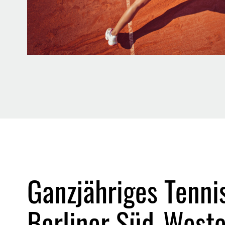
Ganzjähriges Tenni
Berliner Süd-West