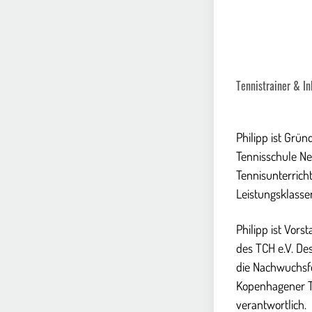
Tennistrainer & I
Philipp ist Grü
Tennisschule Net
Tennisunterricht
Leistungsklasse
Philipp ist Vors
des TCH e.V. Des
die Nachwuchsf
Kopenhagener T
verantwortlich.